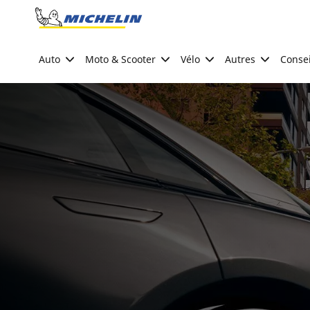
Go to page content
Go to page navigation
Auto
Moto & Scooter
Vélo
Autres
Consei