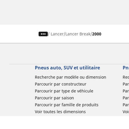
/
Lancer
Lancer Break
2000
Pneus auto, SUV et utilitaire
Pn
Recherche par modèle ou dimension
Re
Parcourir par constructeur
Par
Parcourir par type de véhicule
Par
Parcourir par saison
Par
Parcourir par famille de produits
Pa
Voir toutes les dimensions
Voi
Pneus voiture de collection
Pneus compétition / Motorsport