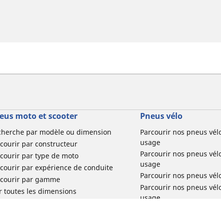
eus moto et scooter
Pneus vélo
cherche par modèle ou dimension
Parcourir nos pneus vél
usage
courir par constructeur
Parcourir nos pneus vél
courir par type de moto
usage
courir par expérience de conduite
Parcourir nos pneus vél
rcourir par gamme
Parcourir nos pneus vél
r toutes les dimensions
usage
Parcourir nos pneus vélo 
tourisme par usage