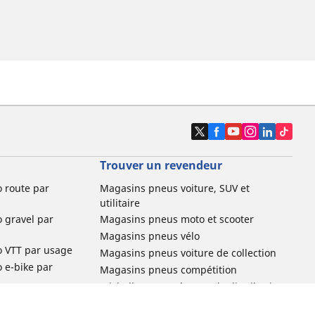
Trouver un revendeur
o route par
Magasins pneus voiture, SUV et
utilitaire
o gravel par
Magasins pneus moto et scooter
Magasins pneus vélo
o VTT par usage
Magasins pneus voiture de collection
o e-bike par
Magasins pneus compétition
Michelin et ses réseaux de distribution
ville et