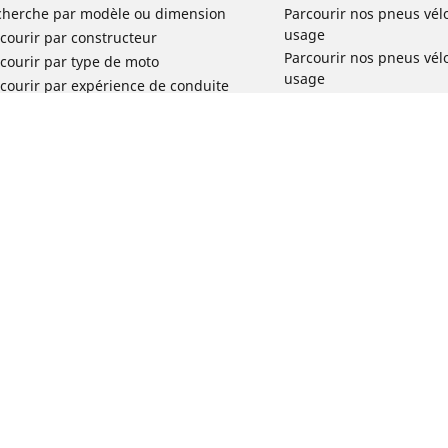
cherche par modèle ou dimension
Parcourir nos pneus vél
usage
courir par constructeur
Parcourir nos pneus vél
courir par type de moto
usage
courir par expérience de conduite
Parcourir nos pneus vél
rcourir par gamme
Parcourir nos pneus vél
r toutes les dimensions
usage
Parcourir nos pneus vélo 
tourisme par usage
Parcourir nos pneus vél
Votre configuration
usage
Réclamation produit vél