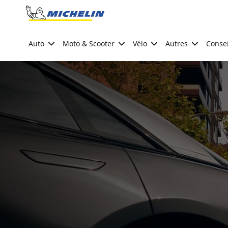
Go to page content
Go to page navigation
Auto
Moto & Scooter
Vélo
Autres
Consei