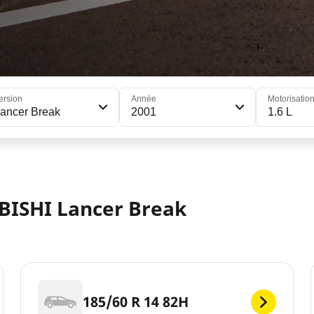
ersion
Année
Motorisatio
ancer Break
2001
1.6 L
BISHI Lancer Break
185/60 R 14 82H