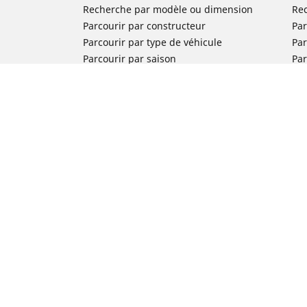
Recherche par modèle ou dimension
Re
Parcourir par constructeur
Par
Parcourir par type de véhicule
Par
Parcourir par saison
Par
Parcourir par famille de produits
Pa
Voir toutes les dimensions
Voi
Pneus voiture de collection
Pneus compétition / Motorsport
Nos experts à votre service
FAQ auto
FAQ moto
Nous contacter
Newsletter
Promotions
Michelin en France