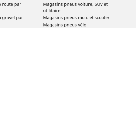
o route par
Magasins pneus voiture, SUV et
utilitaire
o gravel par
Magasins pneus moto et scooter
Magasins pneus vélo
o VTT par usage
Magasins pneus voiture de collection
o e-bike par
Magasins pneus compétition
Michelin et ses réseaux de distribution
ville et
o enfant par
o