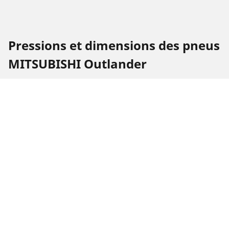
Pressions et dimensions des pneus
MITSUBISHI Outlander
Dimension du
Position
Pression
pneu
225/55 R 18 98V
Avant
2.4
225/55 R 18 98V
Arrière
2.4