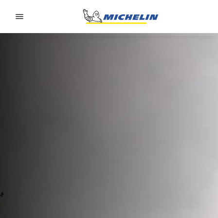
Go to page content
Go to page navigation