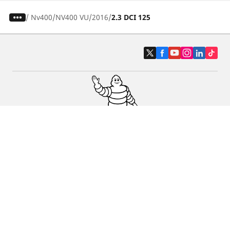
/
Nv400
NV400 VU
2016
2.3 DCI 125
Pneus auto, SUV et utilitaire
Pneus moto et scooter
Pneus vélo