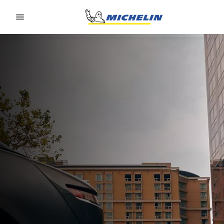
Go to page content
Go to page navigation