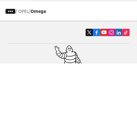
/
OPEL
Omega
Pneus auto, SUV et utilitaire
Pneus moto et scooter
Pneus vélo