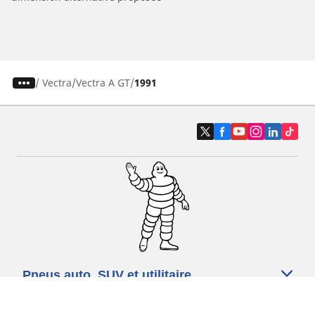
/
Vectra
Vectra A GT
1991
Pneus auto, SUV et utilitaire
Pneus moto et scooter