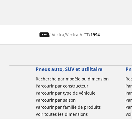
/
Vectra
Vectra A GT
1994
Pneus auto, SUV et utilitaire
Pn
Recherche par modèle ou dimension
Re
Parcourir par constructeur
Par
Parcourir par type de véhicule
Par
Parcourir par saison
Par
Parcourir par famille de produits
Pa
Voir toutes les dimensions
Voi
Pneus voiture de collection
Pneus compétition / Motorsport