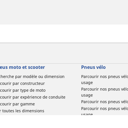
eus moto et scooter
Pneus vélo
cherche par modèle ou dimension
Parcourir nos pneus vél
usage
courir par constructeur
Parcourir nos pneus vél
courir par type de moto
usage
courir par expérience de conduite
Parcourir nos pneus vél
rcourir par gamme
Parcourir nos pneus vél
r toutes les dimensions
usage
Parcourir nos pneus vélo 
tourisme par usage