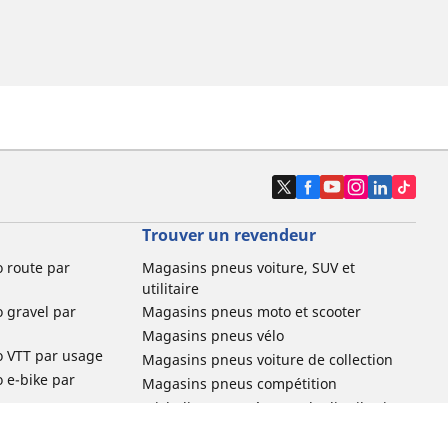
Trouver un revendeur
o route par
Magasins pneus voiture, SUV et
utilitaire
o gravel par
Magasins pneus moto et scooter
Magasins pneus vélo
o VTT par usage
Magasins pneus voiture de collection
o e-bike par
Magasins pneus compétition
Michelin et ses réseaux de distribution
ville et