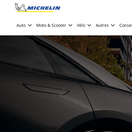
Go to page content
Go to page navigation
Auto
Moto & Scooter
Vélo
Autres
Consei