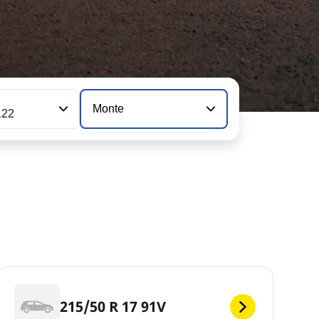
n
Monte
122
215/50 R 17 91V