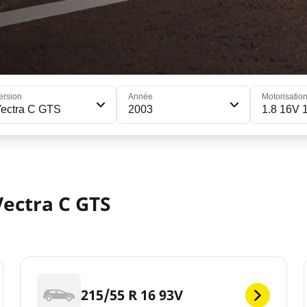
ersion
Année
Motorisatio
ectra C GTS
2003
1.8 16V 
ectra C GTS
215/55 R 16 93V