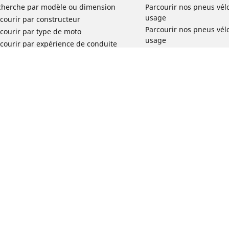
cherche par modèle ou dimension
Parcourir nos pneus vél
usage
courir par constructeur
Parcourir nos pneus vél
courir par type de moto
usage
courir par expérience de conduite
Parcourir nos pneus vél
rcourir par gamme
Parcourir nos pneus vél
r toutes les dimensions
usage
Parcourir nos pneus vélo 
tourisme par usage
Parcourir nos pneus vél
Votre configuration
usage
Réclamation produit vél