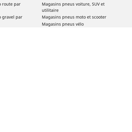
o route par
Magasins pneus voiture, SUV et
utilitaire
o gravel par
Magasins pneus moto et scooter
Magasins pneus vélo
o VTT par usage
Magasins pneus voiture de collection
o e-bike par
Magasins pneus compétition
Michelin et ses réseaux de distribution
ville et
o enfant par
o