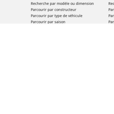
Recherche par modèle ou dimension
Re
Parcourir par constructeur
Par
Parcourir par type de véhicule
Par
Parcourir par saison
Par
Parcourir par famille de produits
Pa
Voir toutes les dimensions
Voi
Pneus voiture de collection
Pneus compétition / Motorsport
Nos experts à votre service
FAQ auto
FAQ moto
Nous contacter
Newsletter
Promotions
Michelin en France