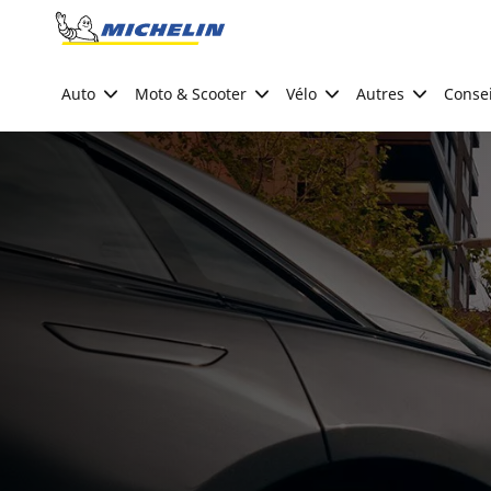
Go to page content
Go to page navigation
Auto
Moto & Scooter
Vélo
Autres
Consei