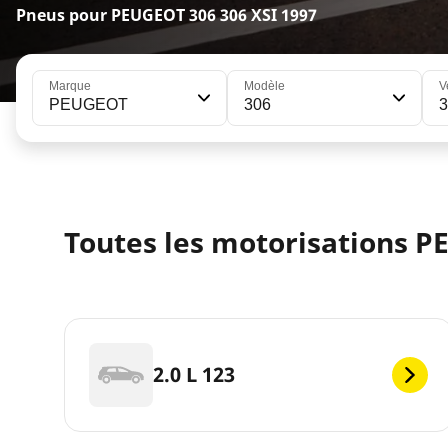
Pneus pour PEUGEOT 306 306 XSI 1997
Marque
Modèle
V
PEUGEOT
306
3
Toutes les motorisations P
2.0 L 123