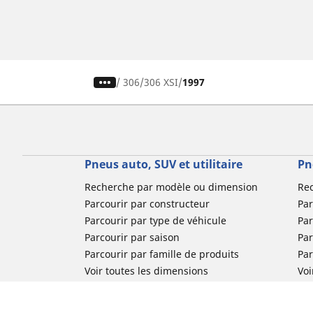
/
306
306 XSI
1997
Pneus auto, SUV et utilitaire
Pn
Recherche par modèle ou dimension
Re
Parcourir par constructeur
Par
Parcourir par type de véhicule
Par
Parcourir par saison
Par
Parcourir par famille de produits
Pa
Voir toutes les dimensions
Voi
Pneus voiture de collection
Pneus compétition / Motorsport