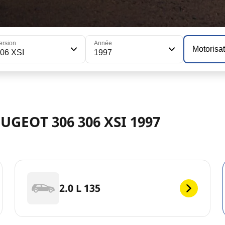
ersion
Année
Motorisa
06 XSI
1997
EUGEOT 306 306 XSI 1997
2.0 L 135