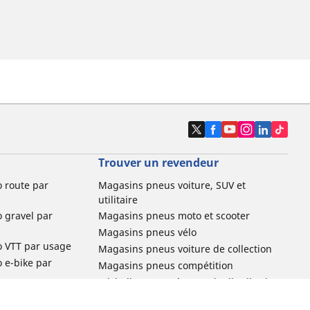
Trouver un revendeur
o route par
Magasins pneus voiture, SUV et
utilitaire
o gravel par
Magasins pneus moto et scooter
Magasins pneus vélo
o VTT par usage
Magasins pneus voiture de collection
o e-bike par
Magasins pneus compétition
Michelin et ses réseaux de distribution
ville et