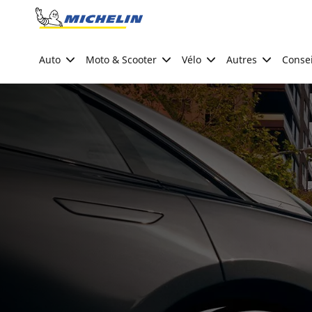
Go to page content
Go to page navigation
Auto
Moto & Scooter
Vélo
Autres
Consei