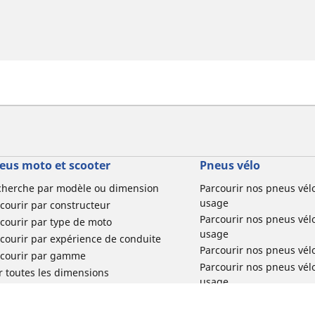
eus moto et scooter
Pneus vélo
cherche par modèle ou dimension
Parcourir nos pneus vél
usage
courir par constructeur
Parcourir nos pneus vél
courir par type de moto
usage
courir par expérience de conduite
Parcourir nos pneus vél
rcourir par gamme
Parcourir nos pneus vél
r toutes les dimensions
usage
Parcourir nos pneus vélo 
tourisme par usage