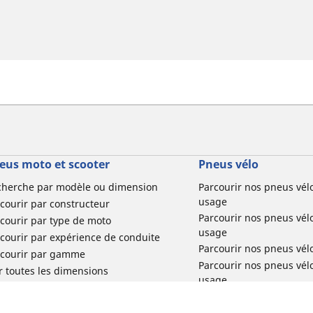
eus moto et scooter
Pneus vélo
cherche par modèle ou dimension
Parcourir nos pneus vél
usage
courir par constructeur
Parcourir nos pneus vél
courir par type de moto
usage
courir par expérience de conduite
Parcourir nos pneus vél
rcourir par gamme
Parcourir nos pneus vél
r toutes les dimensions
usage
Parcourir nos pneus vélo 
tourisme par usage