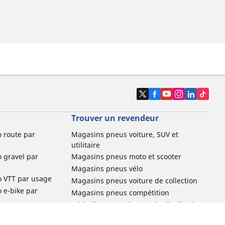
Trouver un revendeur
o route par
Magasins pneus voiture, SUV et
utilitaire
o gravel par
Magasins pneus moto et scooter
Magasins pneus vélo
o VTT par usage
Magasins pneus voiture de collection
o e-bike par
Magasins pneus compétition
Michelin et ses réseaux de distribution
ville et