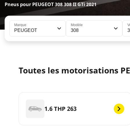
Pneus pour PEUGEOT 308 308 II GTi 2021
Marque
Modèle
V
PEUGEOT
308
3
Toutes les motorisations PE
1.6 THP 263