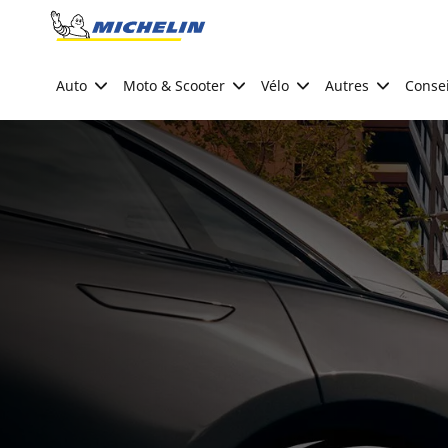
Go to page content
Go to page navigation
Auto
Moto & Scooter
Vélo
Autres
Consei