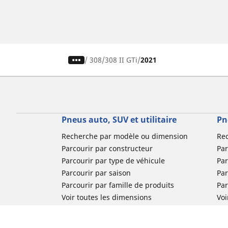
/
308
308 II GTi
2021
Pneus auto, SUV et utilitaire
Pn
Recherche par modèle ou dimension
Re
Parcourir par constructeur
Par
Parcourir par type de véhicule
Par
Parcourir par saison
Par
Parcourir par famille de produits
Pa
Voir toutes les dimensions
Voi
Pneus voiture de collection
Pneus compétition / Motorsport