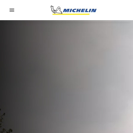
Go to page content
Go to page navigation