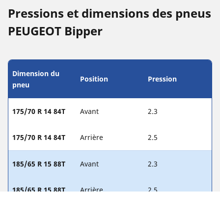
Pressions et dimensions des pneus
PEUGEOT Bipper
Dimension du
Position
Pression
pneu
175/70 R 14 84T
Avant
2.3
175/70 R 14 84T
Arrière
2.5
185/65 R 15 88T
Avant
2.3
185/65 R 15 88T
Arrière
2.5
195/55 R 16 87H
Avant
2.3