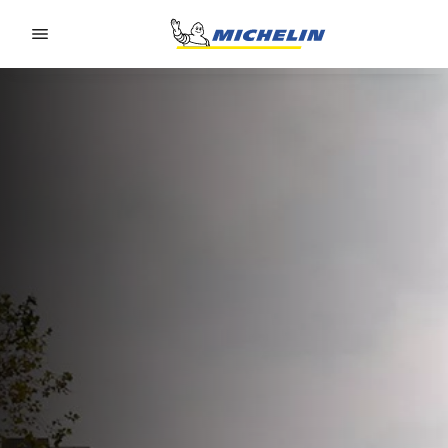
Go to page content
Go to page navigation