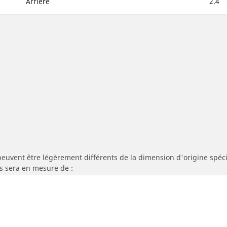
Arrière
2.4
peuvent être légèrement différents de la dimension d'origine spécif
s sera en mesure de :
 vitesse des pneus de remplacement est différent de celui des pneu
re adaptée à la dimension alternative proposée