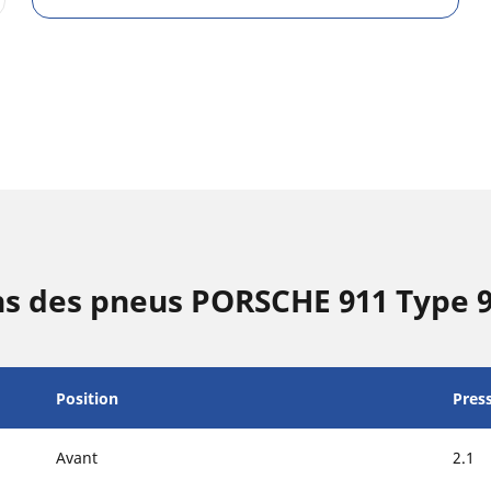
ns des pneus PORSCHE 911 Type 
Position
Pres
Avant
2.1