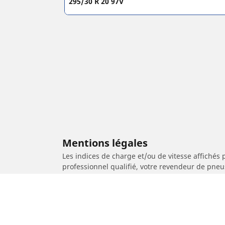
295/30 R 20 97V
Mentions légales
Les indices de charge et/ou de vitesse affichés 
professionnel qualifié, votre revendeur de pneu
1. Vous informer si l'indice de charge et/ou de
2. Déterminer si la pression du pneu devrait êt