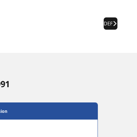
DEF
991
sion