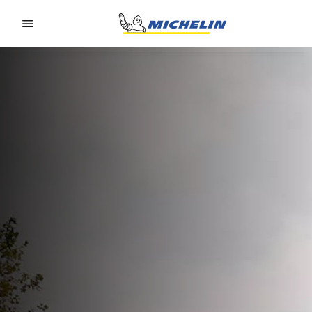
Go to page content
Go to page navigation