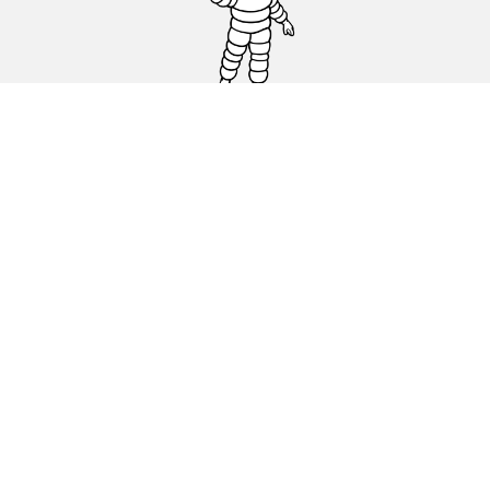
Pneus auto, SUV et utilitaire
Pneus moto et scooter
Pneus vélo
Trouver un revendeur
Nos experts à votre service
Cookies