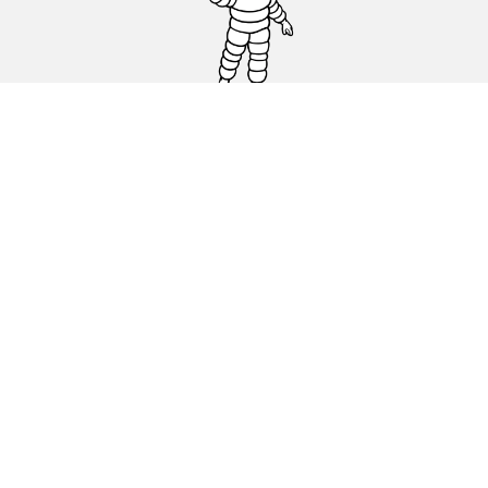
Pneus auto, SUV et utilitaire
Pneus moto et scooter
Pneus vélo
Trouver un revendeur
Nos experts à votre service
Cookies