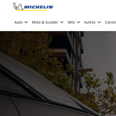
Go to page content
Go to page navigation
Auto
Moto & Scooter
Vélo
Autres
Consei