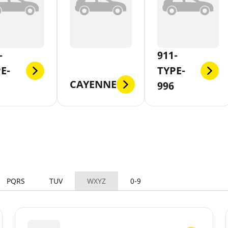
-
911-
E-
TYPE-
CAYENNE
996
PQRS
TUV
WXYZ
0-9