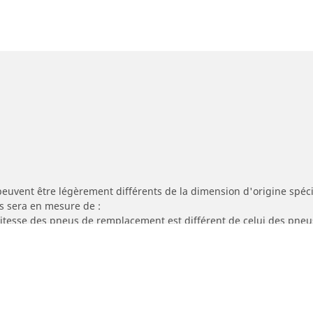
peuvent être légèrement différents de la dimension d'origine spécif
s sera en mesure de :
 vitesse des pneus de remplacement est différent de celui des pneu
re adaptée à la dimension alternative proposée