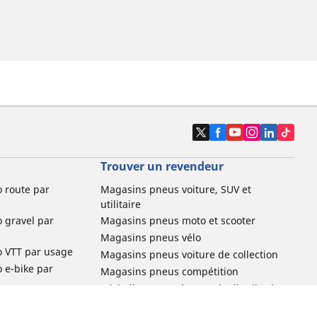
Trouver un revendeur
o route par
Magasins pneus voiture, SUV et
utilitaire
o gravel par
Magasins pneus moto et scooter
Magasins pneus vélo
o VTT par usage
Magasins pneus voiture de collection
o e-bike par
Magasins pneus compétition
Michelin et ses réseaux de distribution
ville et