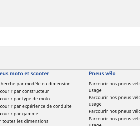
eus moto et scooter
Pneus vélo
cherche par modèle ou dimension
Parcourir nos pneus vél
usage
courir par constructeur
Parcourir nos pneus vél
courir par type de moto
usage
courir par expérience de conduite
Parcourir nos pneus vél
rcourir par gamme
Parcourir nos pneus vél
r toutes les dimensions
usage
Parcourir nos pneus vélo 
tourisme par usage