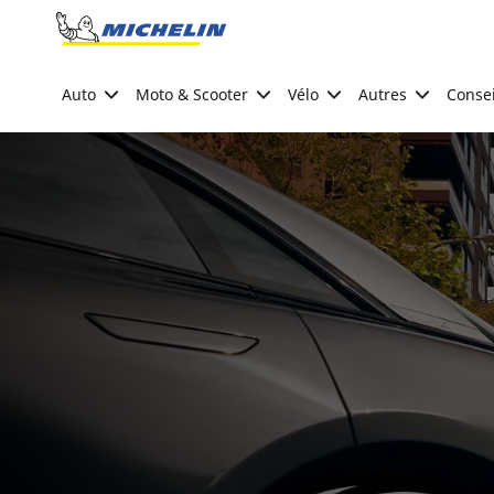
Go to page content
Go to page navigation
Auto
Moto & Scooter
Vélo
Autres
Consei