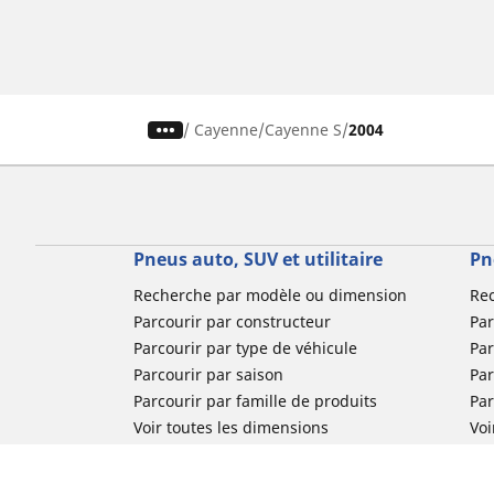
/
Cayenne
Cayenne S
2004
Pneus auto, SUV et utilitaire
Pn
Recherche par modèle ou dimension
Re
Parcourir par constructeur
Par
Parcourir par type de véhicule
Par
Parcourir par saison
Par
Parcourir par famille de produits
Pa
Voir toutes les dimensions
Voi
Pneus voiture de collection
Pneus compétition / Motorsport