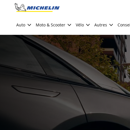
Go to page content
Go to page navigation
Auto
Moto & Scooter
Vélo
Autres
Consei