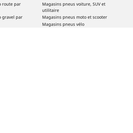
o route par
Magasins pneus voiture, SUV et
utilitaire
o gravel par
Magasins pneus moto et scooter
Magasins pneus vélo
o VTT par usage
Magasins pneus voiture de collection
o e-bike par
Magasins pneus compétition
Michelin et ses réseaux de distribution
ville et
o enfant par
o