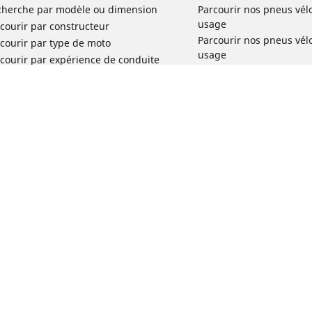
cherche par modèle ou dimension
Parcourir nos pneus vél
usage
courir par constructeur
Parcourir nos pneus vél
courir par type de moto
usage
courir par expérience de conduite
Parcourir nos pneus vél
rcourir par gamme
Parcourir nos pneus vél
r toutes les dimensions
usage
Parcourir nos pneus vélo 
tourisme par usage
Parcourir nos pneus vél
Votre configuration
usage
Réclamation produit vél