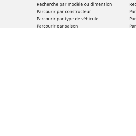
Recherche par modèle ou dimension
Re
Parcourir par constructeur
Par
Parcourir par type de véhicule
Par
Parcourir par saison
Par
Parcourir par famille de produits
Pa
Voir toutes les dimensions
Voi
Pneus voiture de collection
Pneus compétition / Motorsport
Nos experts à votre service
FAQ auto
FAQ moto
Nous contacter
Newsletter
Promotions
Michelin en France