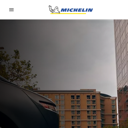
Go to page content
Go to page navigation