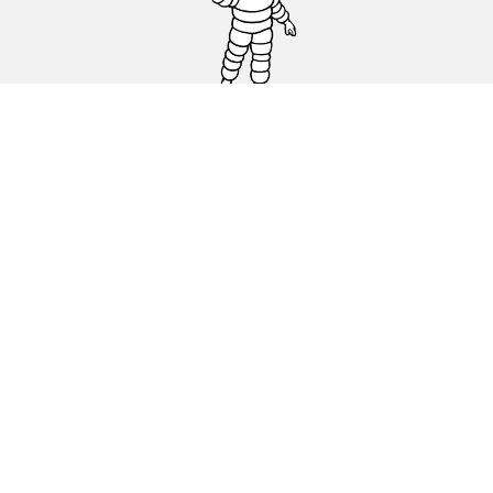
Pneus auto, SUV et utilitaire
Pneus moto et scooter
Pneus vélo
Trouver un revendeur
Nos experts à votre service
Cookies