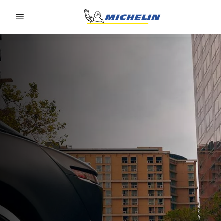
Go to page content
Go to page navigation