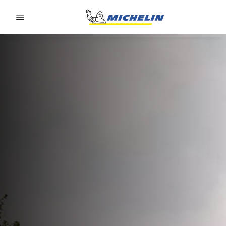
Go to page content
Go to page navigation