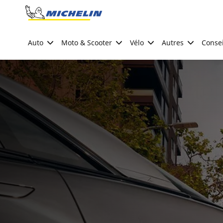
Go to page content
Go to page navigation
Auto
Moto & Scooter
Vélo
Autres
Consei