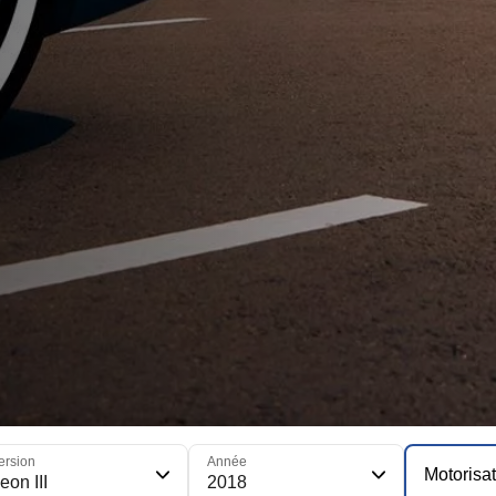
ersion
Année
Motorisa
eon III
2018