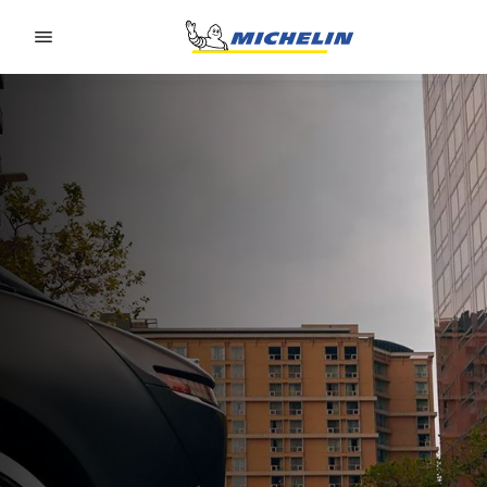
Go to page content
Go to page navigation