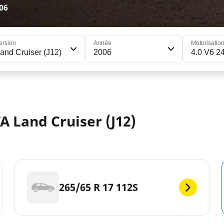
06
ersion
Année
Motorisatio
and Cruiser (J12)
2006
4.0 V6 2
 Land Cruiser (J12)
265/65 R 17 112S