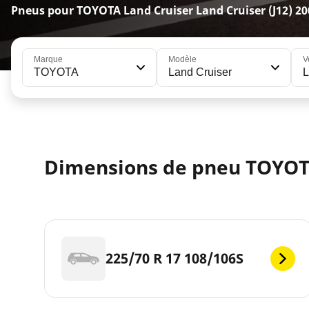
Pneus pour TOYOTA Land Cruiser Land Cruiser (J12) 20
Marque
Modèle
V
TOYOTA
Land Cruiser
L
Dimensions de pneu TOYOTA
225/70 R 17 108/106S