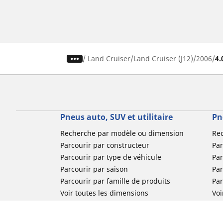
/
Land Cruiser
Land Cruiser (J12)
2006
4.
Pneus auto, SUV et utilitaire
Pn
Recherche par modèle ou dimension
Re
Parcourir par constructeur
Par
Parcourir par type de véhicule
Par
Parcourir par saison
Par
Parcourir par famille de produits
Pa
Voir toutes les dimensions
Voi
Pneus voiture de collection
Pneus compétition / Motorsport