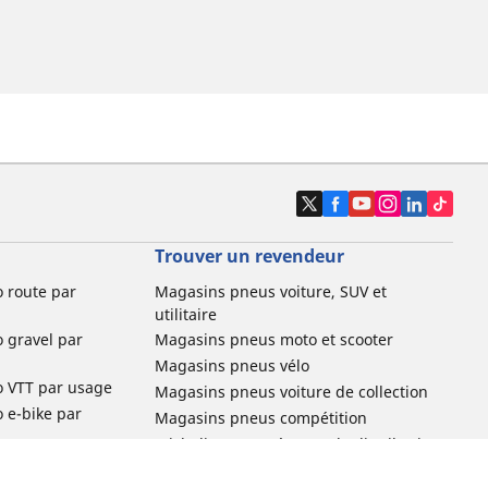
Trouver un revendeur
o route par
Magasins pneus voiture, SUV et
utilitaire
o gravel par
Magasins pneus moto et scooter
Magasins pneus vélo
o VTT par usage
Magasins pneus voiture de collection
o e-bike par
Magasins pneus compétition
Michelin et ses réseaux de distribution
ville et