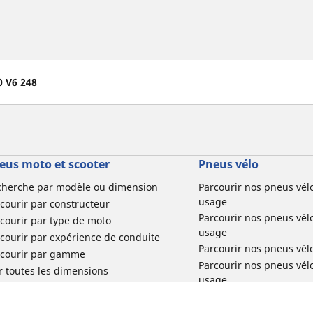
0 V6 248
eus moto et scooter
Pneus vélo
cherche par modèle ou dimension
Parcourir nos pneus vél
usage
courir par constructeur
Parcourir nos pneus vél
courir par type de moto
usage
courir par expérience de conduite
Parcourir nos pneus vél
rcourir par gamme
Parcourir nos pneus vél
r toutes les dimensions
usage
Parcourir nos pneus vélo 
tourisme par usage