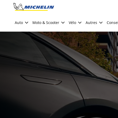
Go to page content
Go to page navigation
Auto
Moto & Scooter
Vélo
Autres
Consei