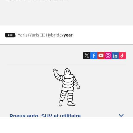
/
Yaris
Yaris III Hybride
year
Pneus auto, SUV et utilitaire
Pneus moto et scooter