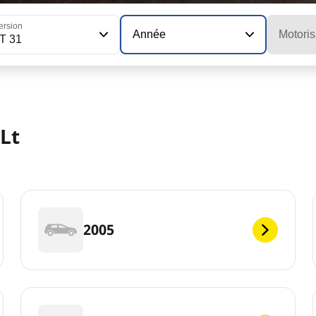
ersion
Année
Motoris
T 31
Lt
2005