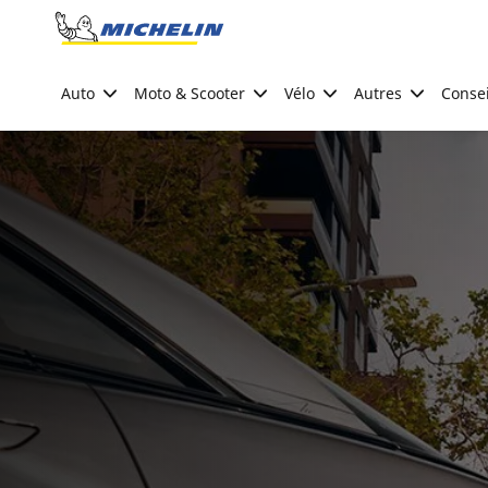
Go to page content
Go to page navigation
Auto
Moto & Scooter
Vélo
Autres
Consei