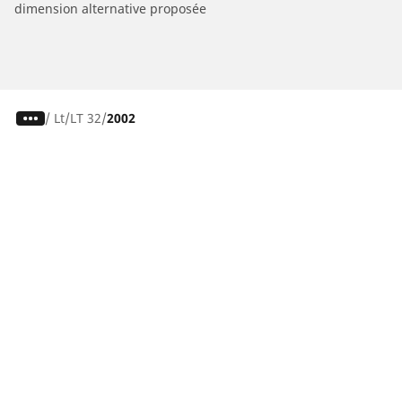
dimension alternative proposée
/
Lt
LT 32
2002
Pneus auto, SUV et utilitaire