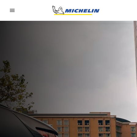
Go to page content
Go to page navigation