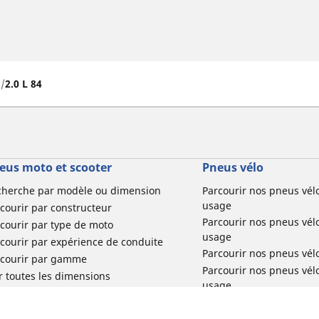
2
2.0 L 84
eus moto et scooter
Pneus vélo
cherche par modèle ou dimension
Parcourir nos pneus vél
usage
courir par constructeur
Parcourir nos pneus vél
courir par type de moto
usage
courir par expérience de conduite
Parcourir nos pneus vél
rcourir par gamme
Parcourir nos pneus vél
r toutes les dimensions
usage
Parcourir nos pneus vélo 
tourisme par usage