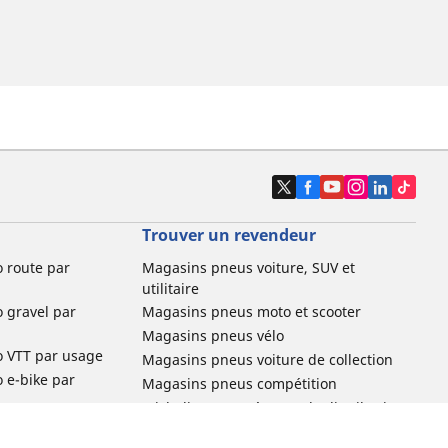
Trouver un revendeur
o route par
Magasins pneus voiture, SUV et
utilitaire
o gravel par
Magasins pneus moto et scooter
Magasins pneus vélo
o VTT par usage
Magasins pneus voiture de collection
o e-bike par
Magasins pneus compétition
Michelin et ses réseaux de distribution
ville et