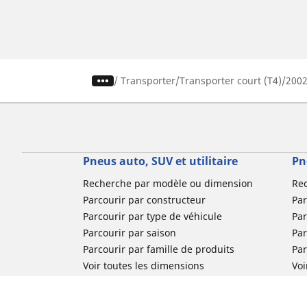
/
Transporter
Transporter court (T4)
200
Pneus auto, SUV et utilitaire
Pn
Recherche par modèle ou dimension
Re
Parcourir par constructeur
Par
Parcourir par type de véhicule
Par
Parcourir par saison
Par
Parcourir par famille de produits
Pa
Voir toutes les dimensions
Voi
Pneus voiture de collection
Pneus compétition / Motorsport