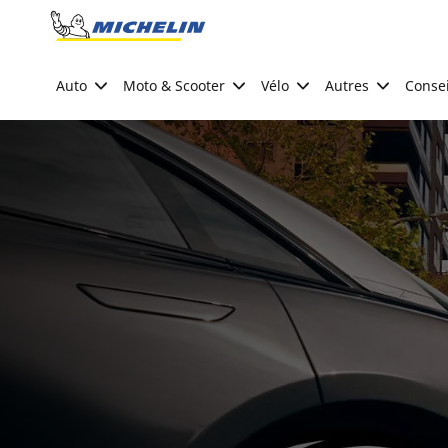
Go to page content
Go to page navigation
Auto
Moto & Scooter
Vélo
Autres
Consei