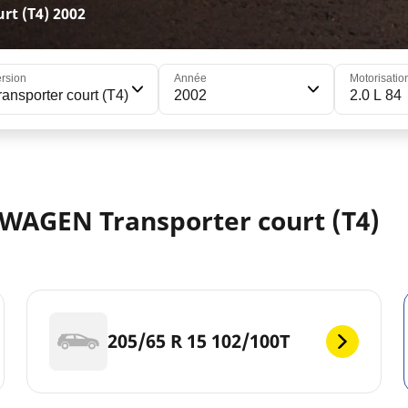
t (T4) 2002
rsion
Année
Motorisatio
ransporter court (T4)
2002
2.0 L 84
WAGEN Transporter court (T4)
205/65 R 15 102/100T