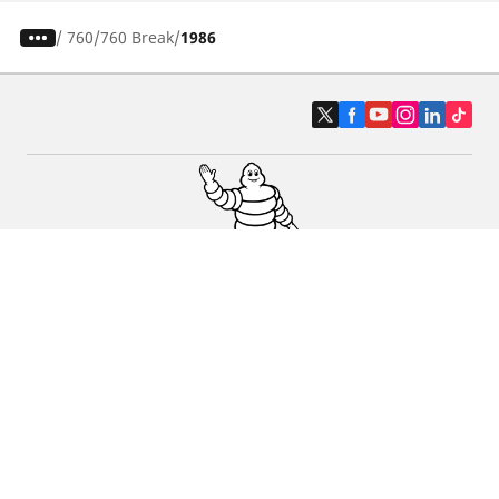
/
760
760 Break
1986
Pneus auto, SUV et utilitaire
Pneus moto et scooter
Pneus vélo