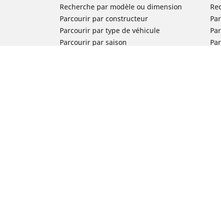
Recherche par modèle ou dimension
Re
Parcourir par constructeur
Par
Parcourir par type de véhicule
Par
Parcourir par saison
Par
Parcourir par famille de produits
Pa
Voir toutes les dimensions
Voi
Pneus voiture de collection
Pneus compétition / Motorsport
Nos experts à votre service
FAQ auto
FAQ moto
Nous contacter
Newsletter
Promotions
Michelin en France