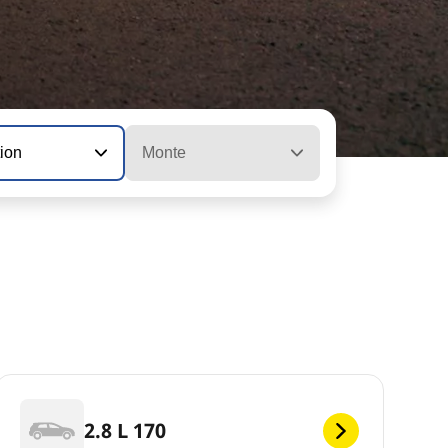
tion
Monte
2.8 L 170