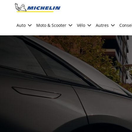
Go to page content
Go to page navigation
Auto
Moto & Scooter
Vélo
Autres
Consei