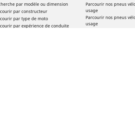
cherche par modèle ou dimension
Parcourir nos pneus vél
usage
courir par constructeur
Parcourir nos pneus vél
courir par type de moto
usage
courir par expérience de conduite
Parcourir nos pneus vél
rcourir par gamme
Parcourir nos pneus vél
r toutes les dimensions
usage
Parcourir nos pneus vélo 
tourisme par usage
Parcourir nos pneus vél
Votre configuration
usage
Réclamation produit vél