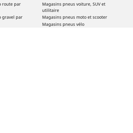
o route par
Magasins pneus voiture, SUV et
utilitaire
o gravel par
Magasins pneus moto et scooter
Magasins pneus vélo
o VTT par usage
Magasins pneus voiture de collection
o e-bike par
Magasins pneus compétition
Michelin et ses réseaux de distribution
ville et
o enfant par
o