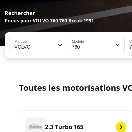
Rechercher
Pneus pour VOLVO 760 760 Break 1991
Marque
Modèle
V
VOLVO
760
7
Toutes les motorisations V
2.3 Turbo 165