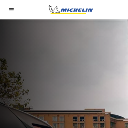
Go to page content
Go to page navigation