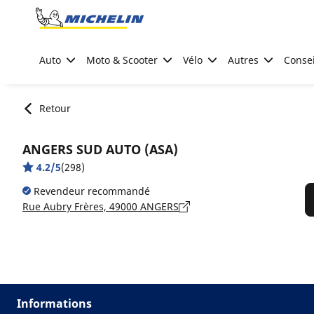
Go to page content
Go to page navigation
Auto
Moto & Scooter
Vélo
Autres
Consei
Retour
ANGERS SUD AUTO (ASA)
4.2/5
(298)
Revendeur recommandé
Rue Aubry Frères, 49000 ANGERS
Informations