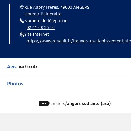
Rue Aubry Frères, 49000 ANGERS
Obtenir l'itinéraire
Numéro de téléphone
02 41 68 55 10
Site Internet
https://www.renault.fr/trouver-un-etablissement.ht
Avis
par Google
Photos
/
angers
angers sud auto (asa)