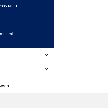
32005 AUCH
nte.html
scogne