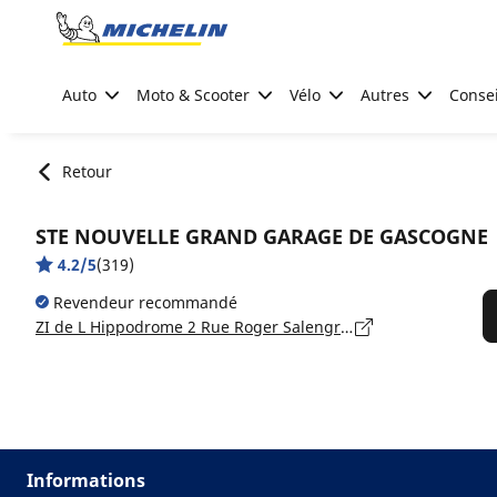
Go to page content
Go to page navigation
Auto
Moto & Scooter
Vélo
Autres
Consei
Retour
STE NOUVELLE GRAND GARAGE DE GASCOGNE
4.2/5
(319)
Revendeur recommandé
ZI de L Hippodrome 2 Rue Roger Salengro Bp31019, 32005 AUCH
Informations