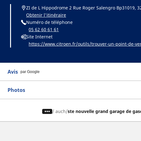
ZI de L Hippodrome 2 Rue Roger Salengro Bp31019, 
Obtenir l'itinéraire
Numéro de téléphone
05 62 60 61 61
Site Internet
https://www.citroen.fr/outils/trouver-un-point-de-ve
Avis
par Google
Photos
/
auch
ste nouvelle grand garage de ga