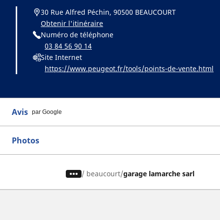
30 Rue Alfred Péchin, 90500 BEAUCOURT
Obtenir l'itinéraire
Numéro de téléphone
03 84 56 90 14
Site Internet
https://www.peugeot.fr/tools/points-de-vente.html
Avis
par Google
Photos
/
beaucourt
garage lamarche sarl