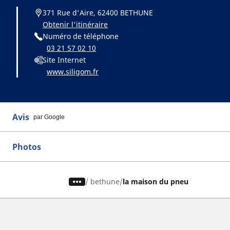
371 Rue d'Aire, 62400 BETHUNE
Obtenir l'itinéraire
Numéro de téléphone
03 21 57 02 10
Site Internet
www.siligom.fr
Avis
par Google
Photos
/
bethune
la maison du pneu