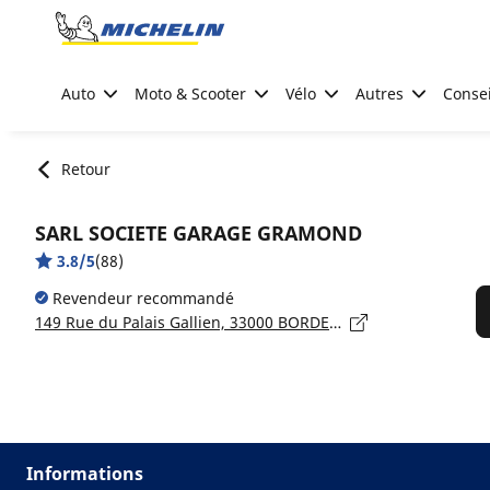
Go to page content
Go to page navigation
Auto
Moto & Scooter
Vélo
Autres
Consei
Retour
SARL SOCIETE GARAGE GRAMOND
3.8/5
(88)
Revendeur recommandé
149 Rue du Palais Gallien, 33000 BORDEAUX
Informations