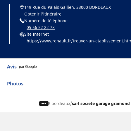
149 Rue du Palais Gallien, 33000 BORDEAUX
Obtenir l'itinéraire
Numéro de téléphone
05 56 52 22 78
Site Internet
https://www.renault.fr/trouver-un-etablissement.ht
Avis
par Google
Photos
/
bordeaux
sarl societe garage gramond