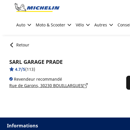
Go to page content
Go to page navigation
Auto
Moto & Scooter
Vélo
Autres
Consei
Retour
SARL GARAGE PRADE
4.7/5
(113)
Revendeur recommandé
Rue de Garons, 30230 BOUILLARGUES
Informations