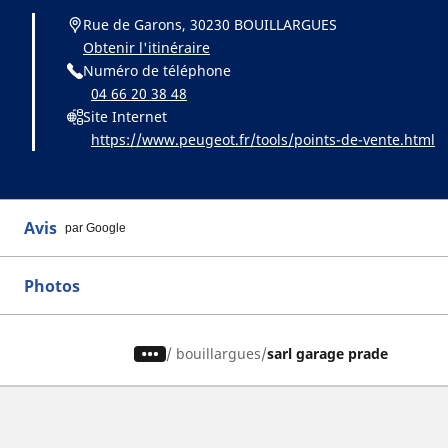
Rue de Garons, 30230 BOUILLARGUES
Obtenir l'itinéraire
Numéro de téléphone
04 66 20 38 48
Site Internet
https://www.peugeot.fr/tools/points-de-vente.html
Avis
par Google
Photos
/
bouillargues
sarl garage prade