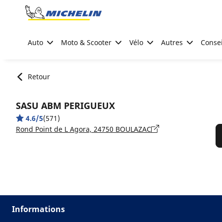
Go to page content
Go to page navigation
Auto
Moto & Scooter
Vélo
Autres
Consei
Retour
SASU ABM PERIGUEUX
4.6/5
(571)
Rond Point de L Agora, 24750 BOULAZAC
Informations