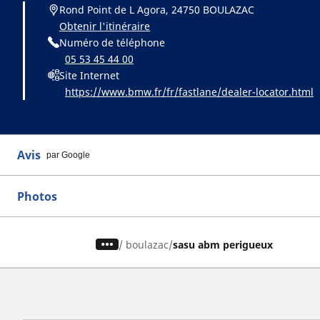
Rond Point de L Agora, 24750 BOULAZAC
Obtenir l'itinéraire
Numéro de téléphone
05 53 45 44 00
Site Internet
https://www.bmw.fr/fr/fastlane/dealer-locator.html
Avis
par Google
Photos
/
boulazac
sasu abm perigueux