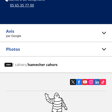
05 65 35 77 00
Avis
par Google
Photos
/
cahors
hamecher cahors