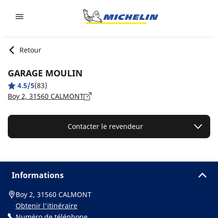
Go to page content
Go to page navigation
Retour
GARAGE MOULIN
4.5/5
(83)
Boy 2, 31560 CALMONT
Contacter le revendeur
Informations
Boy 2, 31560 CALMONT
Obtenir l'itinéraire
Numéro de téléphone