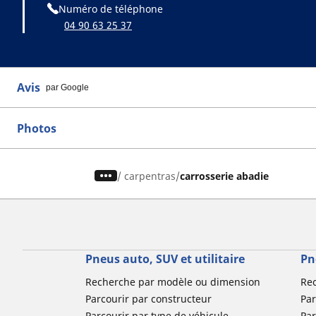
Numéro de téléphone
04 90 63 25 37
Avis
par Google
Photos
/
carpentras
carrosserie abadie
Pneus auto, SUV et utilitaire
Pn
Recherche par modèle ou dimension
Re
Parcourir par constructeur
Par
Parcourir par type de véhicule
Par