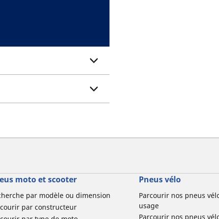
eus moto et scooter
Pneus vélo
cherche par modèle ou dimension
Parcourir nos pneus vél
usage
courir par constructeur
Parcourir nos pneus vél
courir par type de moto