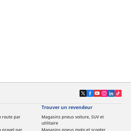
Trouver un revendeur
o route par
Magasins pneus voiture, SUV et
utilitaire
o gravel par
Magasins pneus moto et scooter