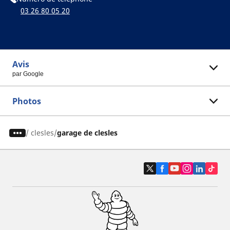
03 26 80 05 20
Avis
par Google
Photos
/
clesles
garage de clesles