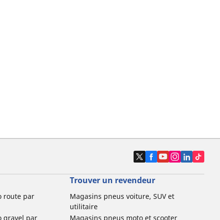
Trouver un revendeur
o route par
Magasins pneus voiture, SUV et
utilitaire
o gravel par
Magasins pneus moto et scooter