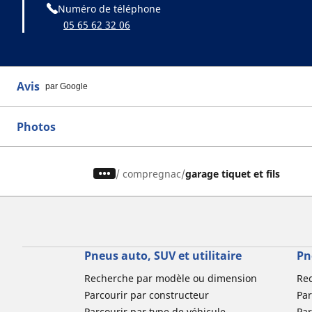
Numéro de téléphone
05 65 62 32 06
Avis
par Google
Photos
/
compregnac
garage tiquet et fils
Pneus auto, SUV et utilitaire
Pn
Recherche par modèle ou dimension
Re
Parcourir par constructeur
Par
Parcourir par type de véhicule
Par