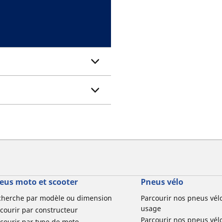
eus moto et scooter
Pneus vélo
cherche par modèle ou dimension
Parcourir nos pneus vél
usage
courir par constructeur
Parcourir nos pneus vél
courir par type de moto