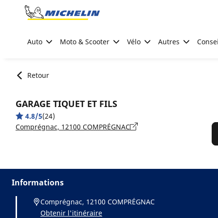
Go to page content
Go to page navigation
Auto
Moto & Scooter
Vélo
Autres
Consei
Retour
GARAGE TIQUET ET FILS
4.8/5
(24)
Comprégnac, 12100 COMPRÉGNAC
Informations
Comprégnac, 12100 COMPRÉGNAC
Obtenir l'itinéraire