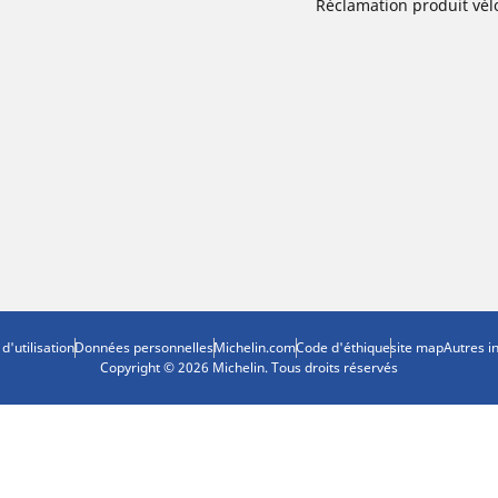
Réclamation produit vél
d'utilisation
Données personnelles
Michelin.com
Code d'éthique
site map
Autres i
Copyright © 2026 Michelin. Tous droits réservés