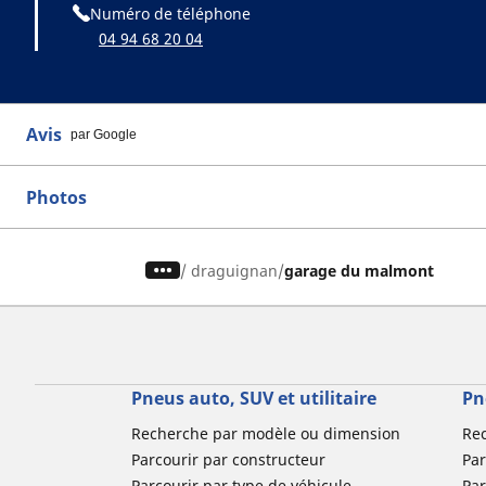
Numéro de téléphone
04 94 68 20 04
Avis
par Google
Photos
/
draguignan
garage du malmont
Pneus auto, SUV et utilitaire
Pn
Recherche par modèle ou dimension
Re
Parcourir par constructeur
Par
Parcourir par type de véhicule
Par