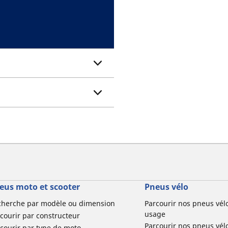
eus moto et scooter
Pneus vélo
cherche par modèle ou dimension
Parcourir nos pneus vél
usage
courir par constructeur
Parcourir nos pneus vél
courir par type de moto