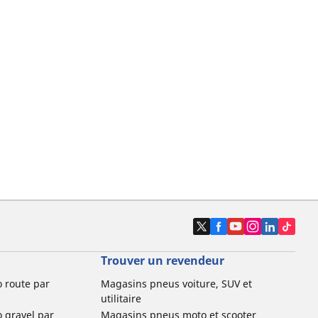
Trouver un revendeur
o route par
Magasins pneus voiture, SUV et
utilitaire
o gravel par
Magasins pneus moto et scooter