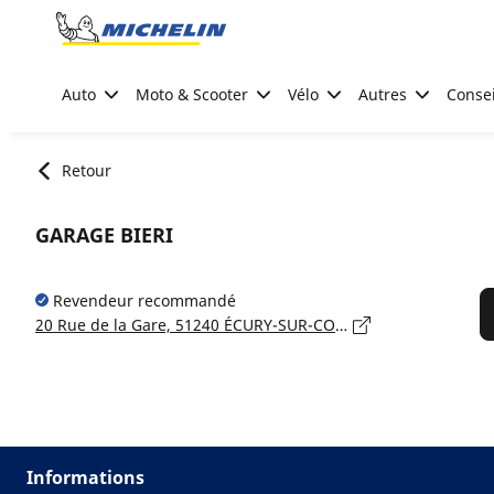
Go to page content
Go to page navigation
Auto
Moto & Scooter
Vélo
Autres
Consei
Retour
GARAGE BIERI
Revendeur recommandé
20 Rue de la Gare, 51240 ÉCURY-SUR-COOLE
Informations