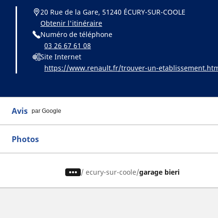
20 Rue de la Gare, 51240 ÉCURY-SUR-COOLE
Obtenir l'itinéraire
Numéro de téléphone
03 26 67 61 08
Site Internet
https://www.renault.fr/trouver-un-etablissement.ht
Avis
par Google
Photos
/
ecury-sur-coole
garage bieri