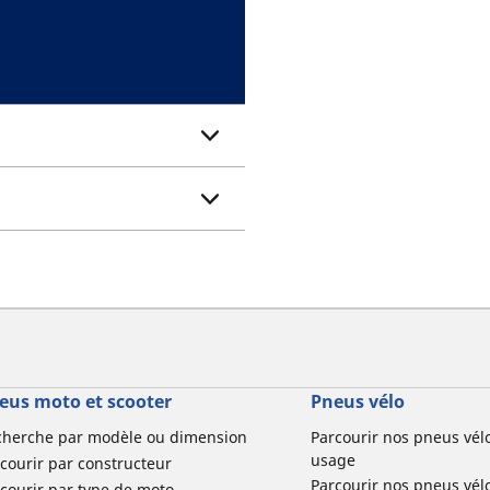
eus moto et scooter
Pneus vélo
cherche par modèle ou dimension
Parcourir nos pneus vél
usage
courir par constructeur
Parcourir nos pneus vél
courir par type de moto