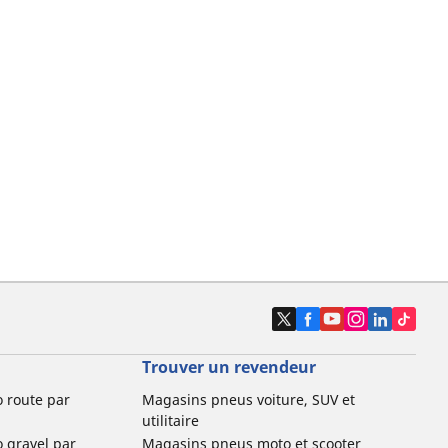
Trouver un revendeur
o route par
Magasins pneus voiture, SUV et
utilitaire
o gravel par
Magasins pneus moto et scooter