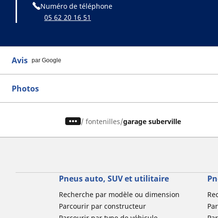
Numéro de téléphone
05 62 20 16 51
Avis
par Google
Photos
/
fontenilles
garage suberville
Pneus auto, SUV et utilitaire
Pn
Recherche par modèle ou dimension
Re
Parcourir par constructeur
Par
Parcourir par type de véhicule
Par