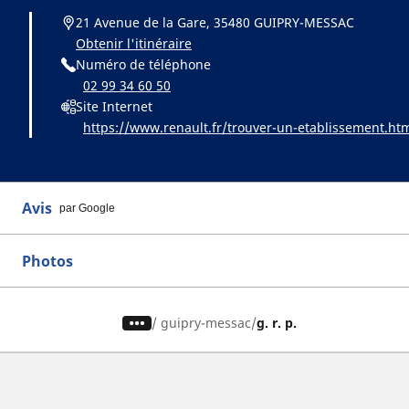
21 Avenue de la Gare, 35480 GUIPRY-MESSAC
Obtenir l'itinéraire
Numéro de téléphone
02 99 34 60 50
Site Internet
https://www.renault.fr/trouver-un-etablissement.ht
Avis
par Google
Photos
/
guipry-messac
g. r. p.