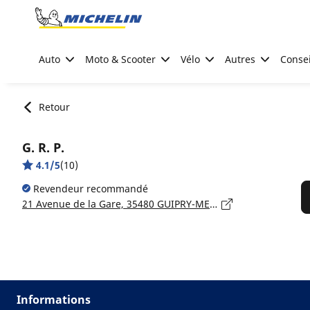
Go to page content
Go to page navigation
Auto
Moto & Scooter
Vélo
Autres
Consei
Retour
G. R. P.
4.1/5
(10)
Revendeur recommandé
21 Avenue de la Gare, 35480 GUIPRY-MESSAC
Informations