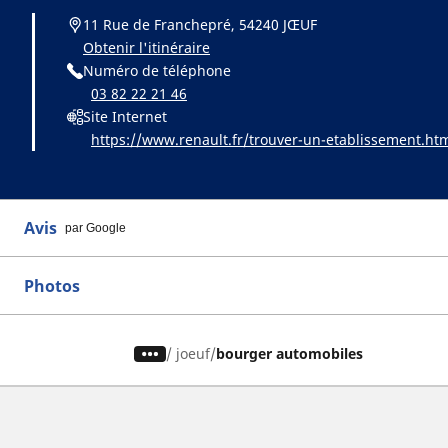
11 Rue de Franchepré, 54240 JŒUF
Obtenir l'itinéraire
Numéro de téléphone
03 82 22 21 46
Site Internet
https://www.renault.fr/trouver-un-etablissement.ht
Avis
par Google
Photos
/
joeuf
bourger automobiles