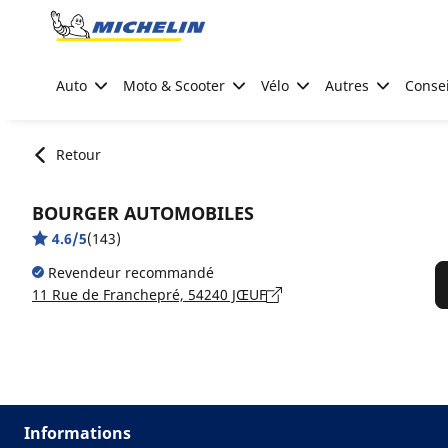
Go to page content
Go to page navigation
Auto
Moto & Scooter
Vélo
Autres
Consei
Retour
BOURGER AUTOMOBILES
4.6/5
(143)
Revendeur recommandé
11 Rue de Franchepré, 54240 JŒUF
Informations